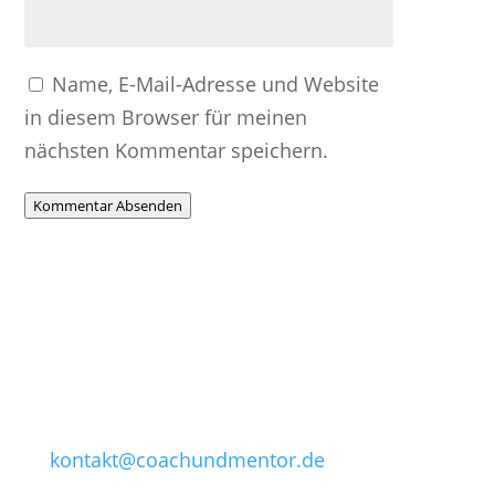
Name, E-Mail-Adresse und Website
in diesem Browser für meinen
nächsten Kommentar speichern.
Kommentar Absenden
Kontakt aufnehmen
Letzte
Beiträge
Sie erreichen mich unter:
Nein! Doch! Oh!
Tel: (0441) 249 262 18
Führungskräfte,
die nicht „Nein“
Email:
sagen können
kontakt@coachundmentor.de