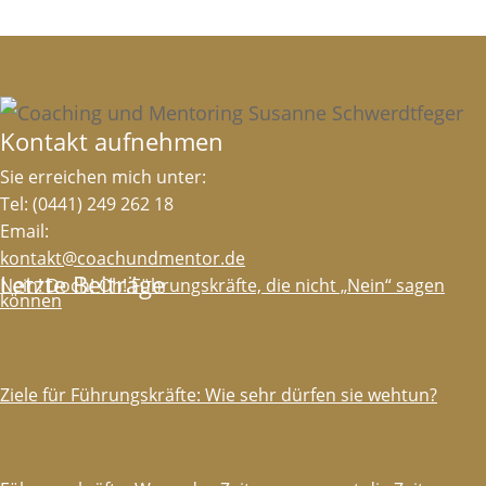
Kontakt aufnehmen
Sie erreichen mich unter:
Tel: (0441) 249 262 18
Email:
kontakt@coachundmentor.de
Letzte Beiträge
Nein! Doch! Oh! Führungskräfte, die nicht „Nein“ sagen
können
Ziele für Führungskräfte: Wie sehr dürfen sie wehtun?