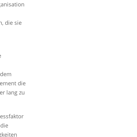
ganisation
, die sie
e
l dem
gement die
er lang zu
ressfaktor
 die
gkeiten