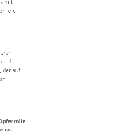
s mit
en, die
leren
t und den
, der auf
von
Opferrolle
öring-