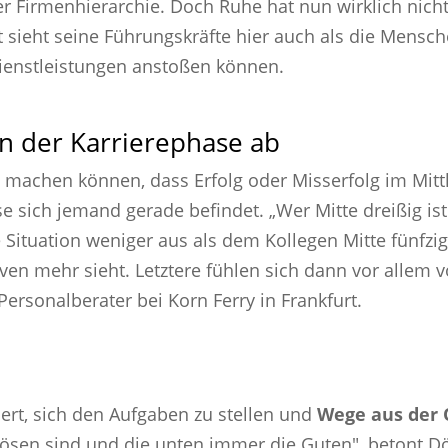
r Firmenhierarchie. Doch Ruhe hat nun wirklich nicht
sieht seine Führungskräfte hier auch als die Mensch
ienstleistungen anstoßen können.
on der Karrierephase ab
machen können, dass Erfolg oder Misserfolg im Mitt
 sich jemand gerade befindet. „Wer Mitte dreißig is
 Situation weniger aus als dem Kollegen Mitte fünfzig
ven mehr sieht. Letztere fühlen sich dann vor allem 
Personalberater bei Korn Ferry in Frankfurt.
dert, sich den Aufgaben zu stellen und
Wege aus der 
 Bösen sind und die unten immer die Guten", betont D