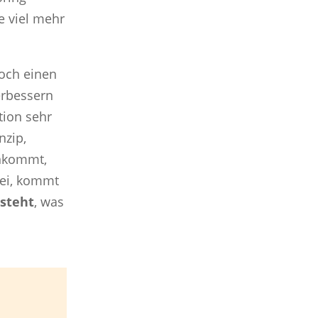
 viel mehr
noch einen
erbessern
tion sehr
nzip,
inkommt,
sei, kommt
 steht
, was