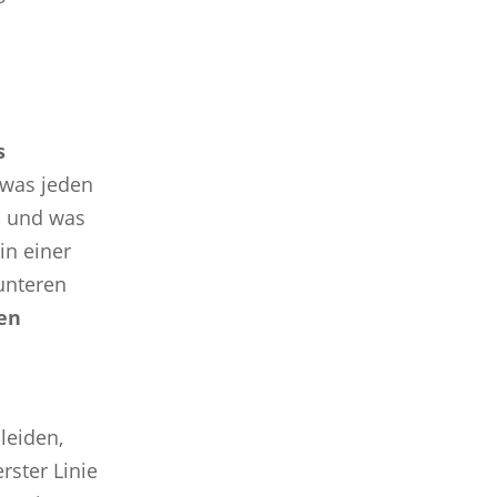
s
 was jeden
n und was
in einer
unteren
en
leiden,
erster Linie