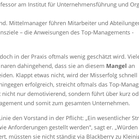
ofessor am Institut für Unternehmensführung und Or
nd. Mittelmanager führen Mitarbeiter und Abteilungen
nsziele – die Anweisungen des Top-Managements -
edoch in der Praxis oftmals wenig geschätzt wird. Viel
minaren dahingehend, dass sie an diesem
Mangel
an
eiden. Klappt etwas nicht, wird der Misserfolg schnel
ingegen erfolgreich, streicht oftmals das Top-Mana
 nicht nur demotivierend, sondern führt über kurz od
anagement und somit zum gesamten Unternehmen.
nie den Vorstand in der Pflicht: „Ein wesentlicher St
wie Anforderungen gestellt werden", sagt er. „Würden
rt, müssten sie nicht ständig via Blackberry zu Kleini