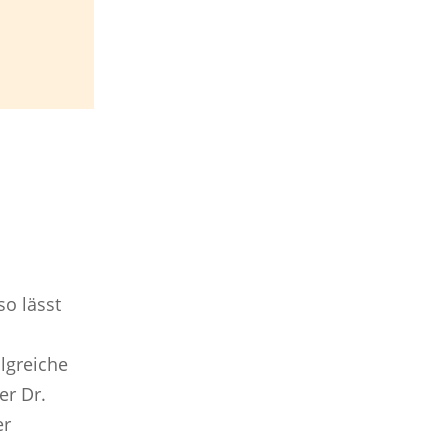
so lässt
olgreiche
er Dr.
er