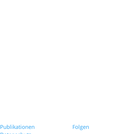
Führungskräf
Wenn das
Zeitmanagem
die Zeit auffri
Nein sagen st
„Managemen
der offen Tür
Die
Führungskraf
als Coach?
Möglichkeite
und Grenzen
Publikationen
Folgen