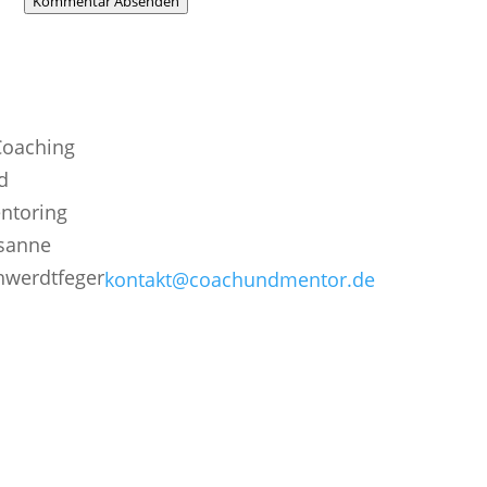
Kommentar Absenden
Kontakt aufnehmen
Letzte
Beiträge
Sie erreichen mich unter:
Nein! Doch! O
Tel: (0441) 249 262 18
Führungskräf
die nicht „Nei
Email:
sagen könne
kontakt@coachundmentor.de
Ziele für
Führungskräf
Wie sehr dür
sie wehtun?