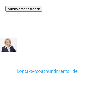
Kommentar Absenden
Kontakt aufnehmen
Letzte
Beiträge
Sie erreichen mich unter:
Nein! Doch! Oh!
Tel: (0441) 249 262 18
Führungskräfte,
die nicht „Nein“
Email:
sagen können
kontakt@coachundmentor.de
Ziele für
Führungskräfte:
Wie sehr dürfen
sie wehtun?