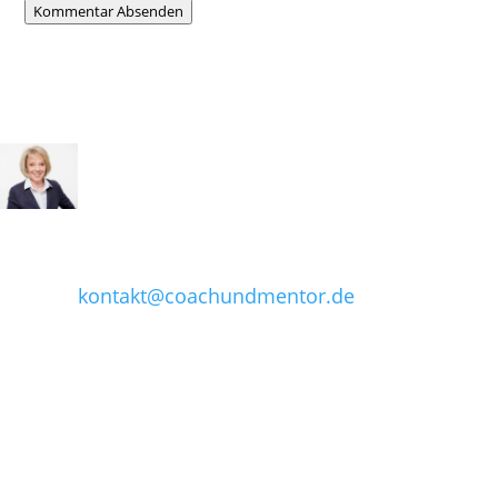
Kommentar Absenden
Kontakt aufnehmen
Letzte
Beiträge
Sie erreichen mich unter:
Nein! Doch! Oh!
Tel: (0441) 249 262 18
Führungskräfte,
die nicht „Nein“
Email:
sagen können
kontakt@coachundmentor.de
Ziele für
Führungskräfte:
Wie sehr dürfen
sie wehtun?