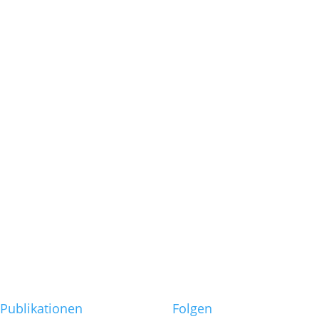
Führungskräfte:
Wenn das
Zeitmanagement
die Zeit auffrisst
Nein sagen statt
„Management
der offen Türen“
Die
Führungskraft
als Coach?
Möglichkeiten
und Grenzen
Publikationen
Folgen