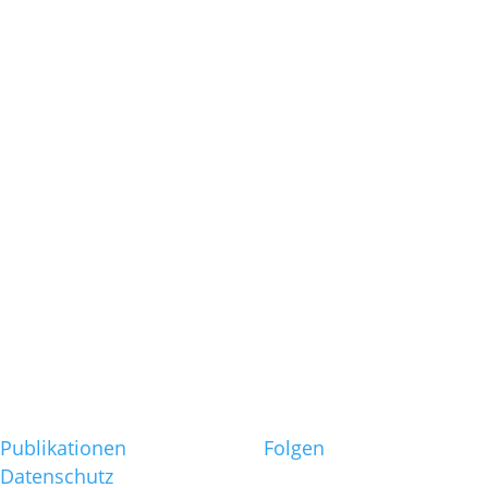
Wenn das
Zeitmanagem
die Zeit auffri
Nein sagen st
„Managemen
der offen Tür
Die
Führungskraf
als Coach?
Möglichkeite
und Grenzen
Publikationen
Folgen
Datenschutz