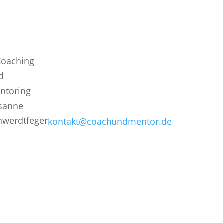
Kontakt aufnehmen
Letzte
Beiträge
Sie erreichen mich unter:
Nein! Doch! O
Tel: (0441) 249 262 18
Führungskräf
die nicht „Nei
Email:
sagen könne
kontakt@coachundmentor.de
Ziele für
Führungskräf
Wie sehr dür
sie wehtun?
Führungskräf